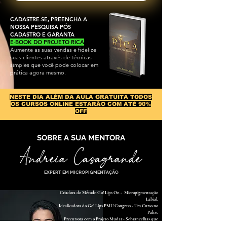
CADASTRE-SE, PREENCHA A
NOSSA PESQUISA PÓS
CADASTRO E GARANTA
E-BOOK DO PROJETO RICA
Aumente as suas vendas e fidelize
suas clientes através de técnicas
simples que você pode colocar em
prática agora mesmo.
NESTE DIA ALÉM DA AULA GRATUITA TODOS
OS CURSOS ONLINE ESTARÃO COM ATÉ 90%
OFF
SOBRE A SUA MENTORA
EXPERT EM MICROPIGMENTAÇÃO
Criadora do Método Go! Lips On - Micropigmentação
Labial.
Idealizadora do Go! Lips PMU Congress - Um Curso no
Palco.
Precursora com o Projeto Mudar - Sobrancelhas que
Transformam Vidas