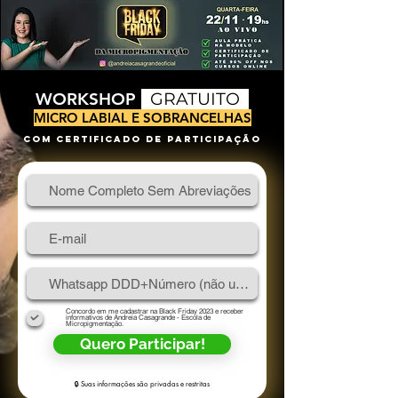
WORKSHOP
GRATUITO
MICRO LABIAL E SOBRANCELHAS
COM CERTIFICADO DE PARTICIPAÇÃO
Concordo em me cadastrar na Black Friday 2023 e receber
informativos de Andreia Casagrande - Escola de
Micropigmentação.
Quero Participar!
🔒 Suas informações são privadas e restritas