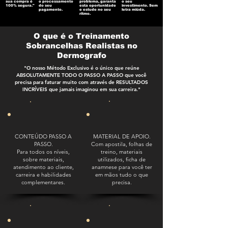
sua compra é
o processamento
problema, garanta
o seu
100% segura."
do seu
esta oportunidade
investimento. Sem
pagamento.
e estude no seu
letra miúda.
ritmo.
O que é o Treinamento
Sobrancelhas Realistas no
Dermografo
"O nosso Método Exclusivo é o único que reúne
ABSOLUTAMENTE TODO O PASSO A PASSO que você
precisa para faturar muito com através de RESULTADOS
INCRÍVEIS que jamais imaginou em sua carreira."
CONTEÚDO PASSO A
MATERIAL DE APOIO.
PASSO.
Com apostila, folhas de
Para todos os níveis,
treino, materiais
sobre materiais,
utilizados, ficha de
atendimento ao cliente,
anamnese para você ter
carreira e habilidades
em mãos tudo o que
complementares.
precisa.