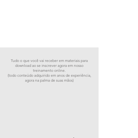
Tudo o que você vai receber em materiais para
download ao se inscrever agora em nosso
treinamento online.
(todo conteúdo adquirido em anos de experiência,
agora na palma de suas mãos)