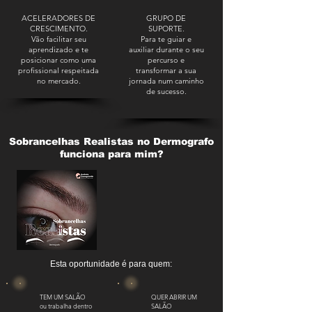
ACELERADORES DE
GRUPO DE
CRESCIMENTO.
SUPORTE.
Vão facilitar seu
Para te guiar e
aprendizado e te
auxiliar durante o seu
posicionar como uma
percurso e
profissional respeitada
transformar a sua
no mercado.
jornada num caminho
de sucesso.
Sobrancelhas Realistas no Dermografo
funciona para mim?
Esta oportunidade é para quem:
TEM UM SALÃO
QUER ABRIR UM
ou trabalha dentro
SALÃO