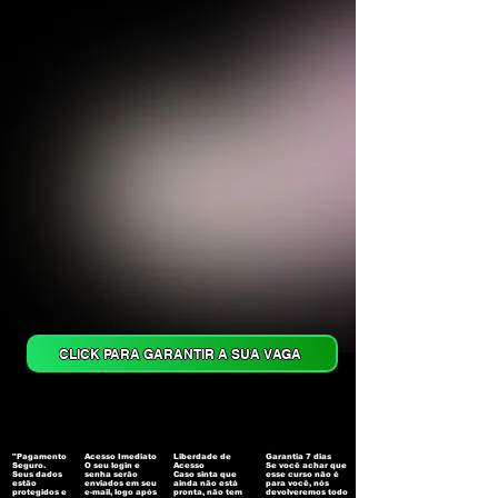
CLICK PARA GARANTIR A SUA VAGA
"Pagamento
Acesso Imediato
Liberdade de
Garantia 7 dias
Seguro.
O seu login e
Acesso
Se você achar que
Seus dados
senha serão
Caso sinta que
esse curso não é
estão
enviados em seu
ainda não está
para você, nós
protegidos e
e-mail, logo após
pronta, não tem
devolveremos todo