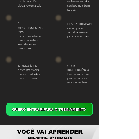
de algum salão
e oferecer um dos
alugando uma sala.
serviços mais bem
pagos.
É
DESEJA LIBERDADE
MICROPIGMENTAD
de tempo, e
ORA
trabalhar menos
de Sobrancelhas e
para faturar mais.
quer aumentar o
seu faturamento
com lábios.
ATUA NA ÁREA
QUER
e está insatisfeita
INDEPENDÊNCIA
que os resultados
Financeira, ter sua
atuais de micro.
própria fonte de
renda e ser livre...
QUERO ENTRAR PARA O TREINAMENTO
VOCÊ VAI APRENDER
NESTE CURSO