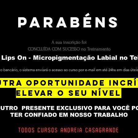
PARABÉNS
A sua inscrição foi
CONCLUÍDA COM SUCESSO no Treinamento
 Lips On - Micropigmentação Labial no Te
to bancário, o sistema enviará o acesso ao curso por e-mail em até 24hs em dias úte
TRA OPORTUNIDADE INCRÍ
ELEVAR O SEU NÍVEL
UTRO PRESENTE EXCLUSIVO PARA VOCÊ P
TER CONFIADO EM NOSSO TRABALHO