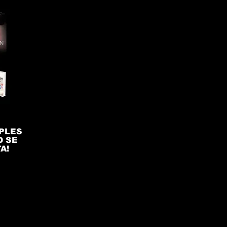
MPLES
O SE
A!