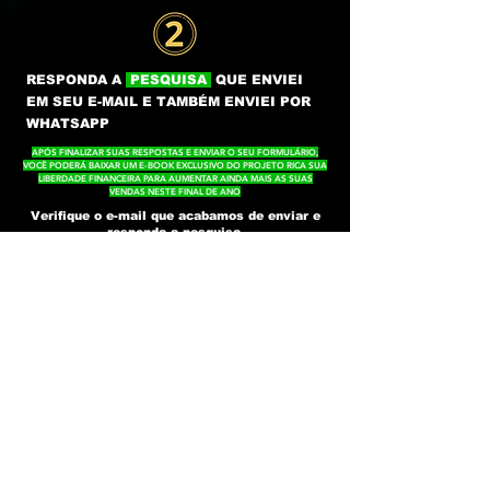
RESPONDA A
PESQUISA
QUE ENVIEI
EM SEU E-MAIL E TAMBÉM ENVIEI POR
WHATSAPP
APÓS FINALIZAR SUAS RESPOSTAS E ENVIAR O SEU FORMULÁRIO,
VOCÊ PODERÁ BAIXAR UM E-BOOK EXCLUSIVO DO PROJETO RICA SUA
LIBERDADE FINANCEIRA PARA AUMENTAR AINDA MAIS AS SUAS
VENDAS NESTE FINAL DE ANO
Verifique o e-mail que acabamos de enviar e
.
responda a pesquisa
Será com base em suas respostas que iremos ajustar
o planejamento da nossa
para
B
LACK FRIDAY
atender suas necessidades d
e forma personalizada
e superar as suas expectativas. Também marque
este e-mail como "confiável" para evitar que nossas
comunicações futuras caiam no SPAM.
o reconhecimento
profissional te espera
© 2022 Andreia Casagrande School of Micropigmentation. All