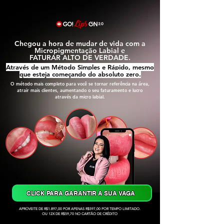
Chegou a hora de mudar de vida com a
Micropigmentação Labial e
FATURAR ALTO DE VERDADE.
Através de um Método Simples e Rápido, mesmo
que esteja começando do absoluto zero.
O método mais completo para você se tornar referência na área,
atrair mais clientes, aumentando o seu faturamento e lucro
através da micro labial.
CLICK PARA GARANTIR A SUA VAGA
APROVEITE DE R$1.897,00 POR APENAS R$597,00 POR TEMPO LIMITADO.
OU 12X DE R$59,70 NO CARTÃO DE CRÉDITO