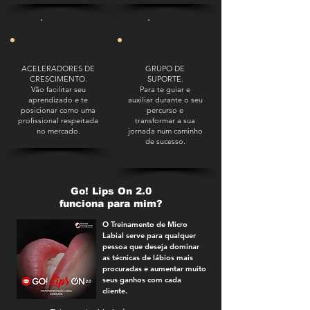
ACELERADORES DE
GRUPO DE
CRESCIMENTO.
SUPORTE.
Vão facilitar seu
Para te guiar e
aprendizado e te
auxiliar durante o seu
posicionar como uma
percurso e
profissional respeitada
transformar a sua
no mercado.
jornada num caminho
de sucesso.
Go! Lips On 2.0
funciona para mim?
O Treinamento de Micro
Labial serve para qualquer
pessoa que deseja dominar
as técnicas de lábios mais
procuradas e aumentar muito
seus ganhos com cada
cliente.