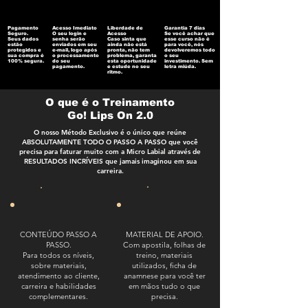
Pagamento
Acesso Imediato
Liberdade de
Garantia 7 dias
Seguro.
O seu login e
Acesso
Se você achar que
Seus dados
senha serão
Caso sinta que
esse curso não é
estão
enviados em seu
ainda não está
para você, nós
protegidos e
e-mail, logo após
pronta, não tem
devolveremos todo
sua compra é
o processamento
problema, garanta
o seu
100% segura.
do seu
esta oportunidade
investimento. Sem
pagamento.
e estude no seu
letra miúda.
ritmo.
O que é o Treinamento
Go! Lips On 2.0
O nosso Método Exclusivo é o único que reúne
ABSOLUTAMENTE TODO O PASSO A PASSO que você
precisa para faturar muito com a Micro Labial através de
RESULTADOS INCRÍVEIS que jamais imaginou em sua
carreira.
CONTEÚDO PASSO A
MATERIAL DE APOIO.
PASSO.
Com apostila, folhas de
Para todos os níveis,
treino, materiais
sobre materiais,
utilizados, ficha de
atendimento ao cliente,
anamnese para você ter
carreira e habilidades
em mãos tudo o que
complementares.
precisa.