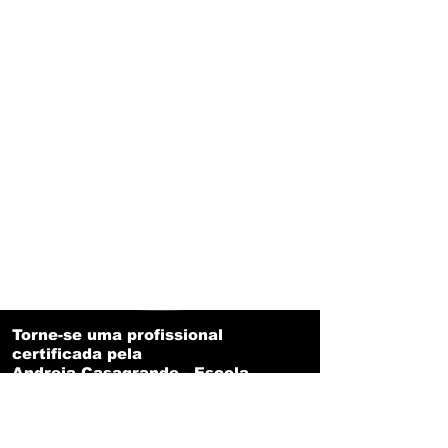
Torne-se uma profissional
certificada pela
Andreia Casagrande - Escola
de Micropigmentação.
Tenha acesso a certificação com reconhecimento
nacional em Micropigmentação de Lábios e se
apresente diante de todo o mercado com um dos