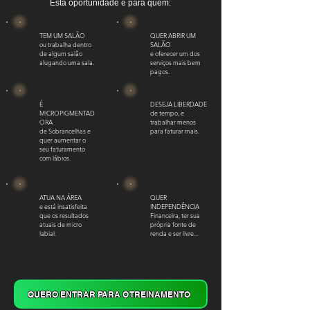
Esta oportunidade é para quem:
TEM UM SALÃO
QUER ABRIR UM
ou trabalha dentro
SALÃO
de algum salão
e oferecer um dos
alugando uma sala.
serviços mais bem
pagos.
É
DESEJA LIBERDADE
MICROPIGMENTAD
de tempo, e
ORA
trabalhar menos
de Sobrancelhas e
para faturar mais.
quer aumentar o
seu faturamento
com lábios.
ATUA NA ÁREA
QUER
e está insatisfeita
INDEPENDÊNCIA
que os resultados
Financeira, ter sua
atuais de micro
própria fonte de
labial.
renda e ser livre...
QUERO ENTRAR PARA O TREINAMENTO